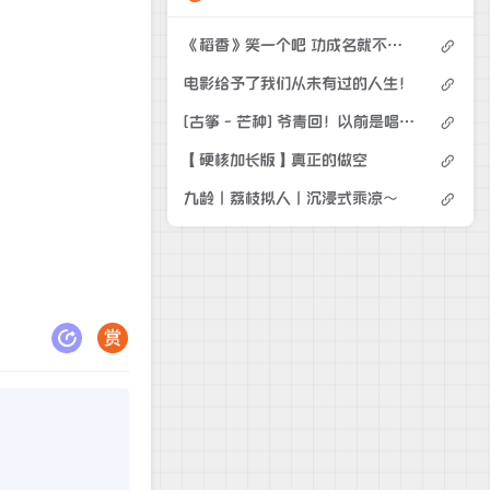
《稻香》笑一个吧 功成名就不是目的
电影给予了我们从未有过的人生！
[古筝 - 芒种] 爷青回！以前是唱现在是弹
【硬核加长版】真正的做空
九龄｜荔枝拟人｜沉浸式乘凉～