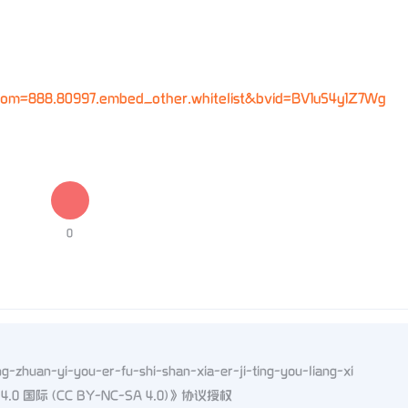
！
_from=888.80997.embed_other.whitelist&bvid=BV1u54y1Z7Wg
0
ing-zhuan-yi-you-er-fu-shi-shan-xia-er-ji-ting-you-liang-xi
 国际 (CC BY-NC-SA 4.0)
》协议授权