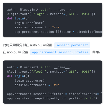
auth 
=
 Blueprint
(
'auth'
,
 __name__
)
@login
.
route
(
'/login'
,
 methods
=
[
'GET'
,
'POST'
]
)
def
login
(
)
:
    login_user
(
user
)
    session
.
permanent 
=
True
    app
.
permanent_session_lifetime 
=
 timedelta
(
hours
此时只需要分别在 auth.py 中设置
，
session.permanent
在 app.py 中设置
即可。
app.permanent_session_lifetime
auth 
=
 Blueprint
(
'auth'
,
 __name__
)
@login
.
route
(
'/login'
,
 methods
=
[
'GET'
,
'POST'
]
)
def
login
(
)
:
    login_user
(
user
)
    session
.
permanent 
=
True
app
.
permanent_session_lifetime 
=
 timedelta
(
hours
=
1
)
app
.
register_blueprint
(
auth
,
 url_prefix
=
'/auth'
)