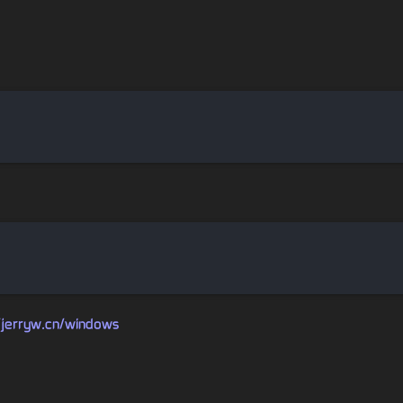
。
//jerryw.cn/windows